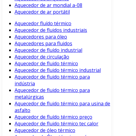
Aquecedor de ar mondial a-08​
Aquecedor de ar portátil​
Aquecedor fluído térmico
Aquecedor de fluidos industriais
Aquecedores para óleo
Aquecedores para fluidos
Aquecedor de fluído industrial
Aquecedor de circulação
Aquecedor de fluido térmico
Aquecedor de fluido térmico industrial
Aquecedor de fluido térmico para
indústria
Aquecedor de fluido térmico para
metalúrgicas
Aquecedor de fluido térmico para usina de
asfalto
Aquecedor de fluído térmico preço
Aquecedor de fluido térmico tec calor
Aquecedor de óleo térmico