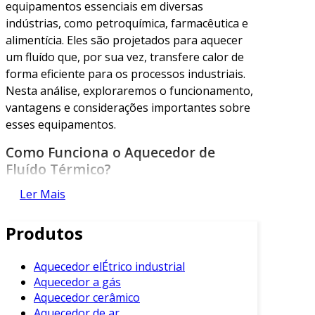
equipamentos essenciais em diversas
indústrias, como petroquímica, farmacêutica e
alimentícia. Eles são projetados para aquecer
um fluído que, por sua vez, transfere calor de
forma eficiente para os processos industriais.
Nesta análise, exploraremos o funcionamento,
vantagens e considerações importantes sobre
esses equipamentos.
Como Funciona o Aquecedor de
Fluído Térmico?
Ler Mais
O princípio básico do aquecedor de fluído
térmico é relativamente simples. O
Produtos
equipamento aquece um fluído (geralmente um
óleo térmico ou água) até uma temperatura
elevada. Em seguida, esse fluído é circulado
Aquecedor elÉtrico industrial
Aquecedor a gás
através de uma rede de tubos até chegar aos
Aquecedor cerâmico
pontos onde o calor é necessário.
Aquecedor de ar