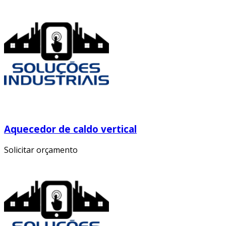
Aquecedor de caldo vertical
Solicitar orçamento