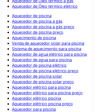
Aquecedor de Óleo térmico a gás
Aquecedor de Óleo térmico elétrico
Aquecedor de piscina
Aquecedor de piscina a gás
Aquecedor de piscina a gás preço
Aquecedor de piscina preço
Aquecimento de piscina
Venda de aquecedor solar para piscina
Sistema de aquecimento para piscina
Aquecedor de agua elétrico para piscina
Aquecedor de agua para piscina
Aquecedor de piscina elétrico
Aquecedor de piscina elétrico preço
Aquecedor de piscina solar
Aquecedor de piscina solar preço
Aquecedor elétrico para piscina
Aquecedor elétrico para piscina preço
Aquecedor elétrico piscina
Aquecedor elétrico piscina preço
Aquecedor para piscina