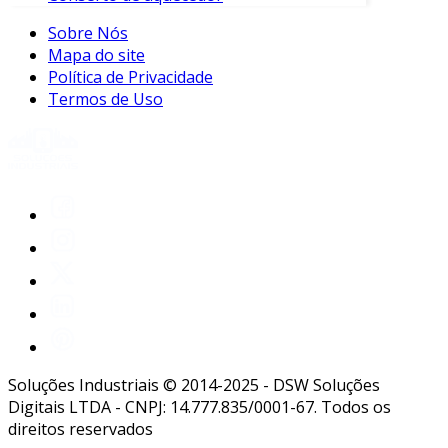
correto.
Sobre Nós
Tipo de Fluído
: A escolha do fluído
Mapa do site
térmico impacta diretamente na eficiência
Política de Privacidade
e segurança do sistema.
Termos de Uso
Requisitos de Manutenção
: É importante
considerar a facilidade de manutenção e a
necessidade de serviços técnicos.
Recursos de Segurança
: Garantir que o
equipamento possua dispositivos de
segurança para evitar superaquecimento.
Manutenção e Cuidados
A manutenção preventiva é crucial para manter
a eficiência do aquecedor de fluído térmico.
Entre as práticas recomendadas, destacam-se:
Soluções Industriais © 2014-2025 - DSW Soluções
Digitais LTDA - CNPJ: 14.777.835/0001-67. Todos os
Inspeções Regulares
: Verificar
direitos reservados
vazamentos e condições dos