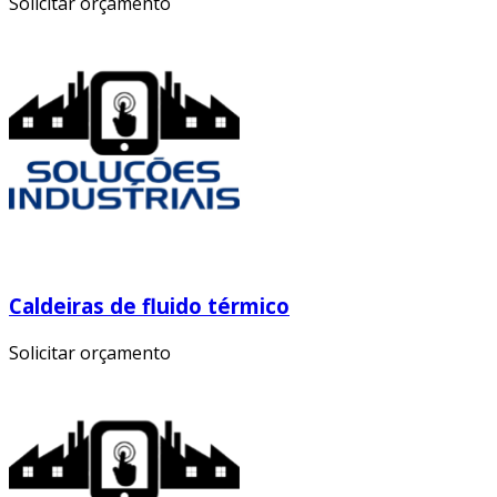
Solicitar orçamento
Caldeiras de fluido térmico
Solicitar orçamento