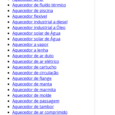
Além disso, o aquecedor possui um sistema de
Aquecedor de fluído térmico
Aquecedor de piscina
controle que regula a temperatura do fluído,
Aquecedor flexível
garantindo que o processo ocorra dentro dos
Aquecedor industrial a diesel
limites desejados. Isso permite uma operação
Aquecedor industrial a Óleo
segura e eficiente.
Aquecedor solar de Água
Benefícios da Utilização de
Aquecedor solar de Água
Aquecedor a vapor
Aquecedores de Fluído Térmico
Aquecedor a lenha
Aquecedor de ar duto
Entre os principais benefícios da utilização de
Aquecedor de ar elétrico
aquecedores de fluído térmico, destacam-se:
Aquecedor de cartucho
Eficiência Energética
: Os aquecedores
Aquecedor de circulação
Aquecedor de flange
otimizam o consumo de energia ao
Aquecedor de manta
manter a temperatura constante.
Aquecedor de marmita
Versatilidade
: Podem ser utilizados em
Aquecedor de molde
diferentes aplicações, desde aquecimento
Aquecedor de passagem
de reatores até secagem de produtos.
Aquecedor de tambor
Aquecedor de ar comprimido
Temperatura Contínua
: Garantem um