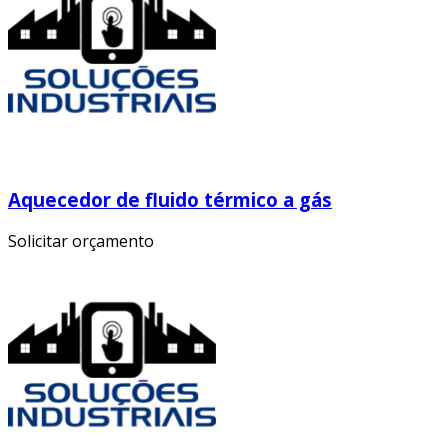
Aquecedor de fluido térmico a gás
Solicitar orçamento