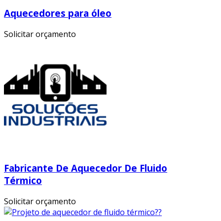
Aquecedores para óleo
Solicitar orçamento
Fabricante De Aquecedor De Fluido
Térmico
Solicitar orçamento