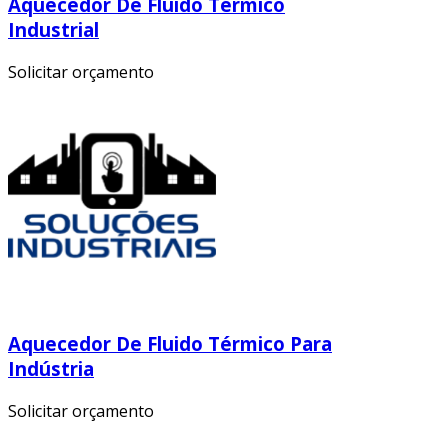
Aquecedor De Fluido Térmico
Industrial
Solicitar orçamento
Aquecedor De Fluido Térmico Para
Indústria
Solicitar orçamento