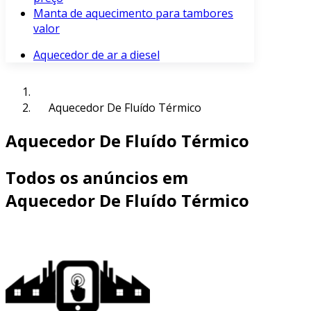
Manta de aquecimento para tambores
valor
Aquecedor de ar a diesel​
Aquecedor De Fluído Térmico
Aquecedor De Fluído Térmico
Todos os anúncios em
Aquecedor De Fluído Térmico