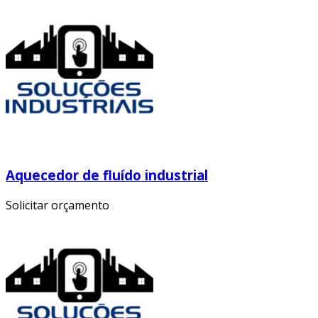
Aquecedor de fluído industrial
Solicitar orçamento