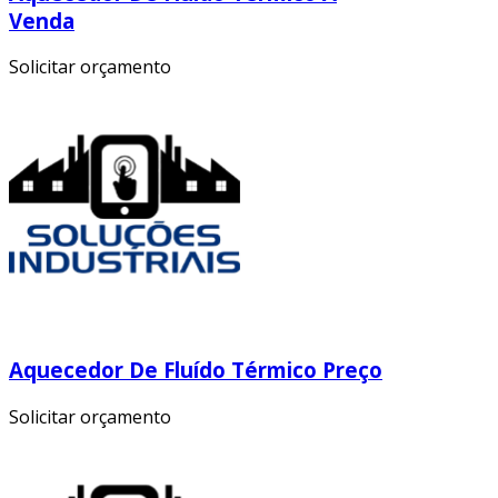
Venda
Solicitar orçamento
Aquecedor De Fluído Térmico Preço
Solicitar orçamento