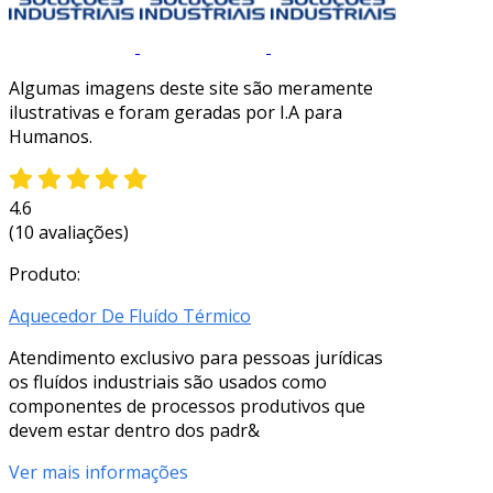
Algumas imagens deste site são meramente
ilustrativas e foram geradas por I.A para
Humanos.
4.6
(10 avaliações)
Produto:
Aquecedor De Fluído Térmico
Atendimento exclusivo para pessoas jurídicas
os fluídos industriais são usados como
componentes de processos produtivos que
devem estar dentro dos padr&
Ver mais informações