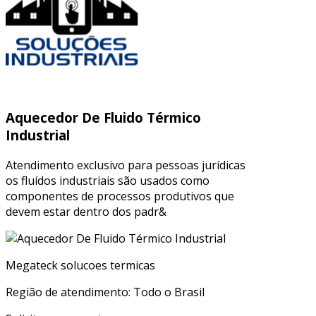
Aquecedor De Fluido Térmico
Industrial
Atendimento exclusivo para pessoas jurídicas
os fluídos industriais são usados como
componentes de processos produtivos que
devem estar dentro dos padr&
Megateck solucoes termicas
Região de atendimento: Todo o Brasil