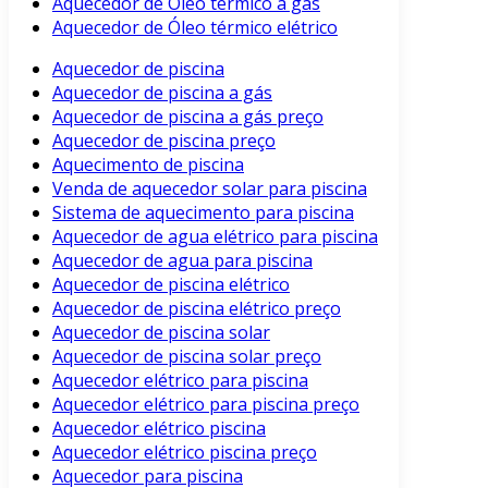
Aquecedor de Óleo térmico a gás
Aquecedor de Óleo térmico elétrico
Aquecedor de piscina
Aquecedor de piscina a gás
Aquecedor de piscina a gás preço
Aquecedor de piscina preço
Aquecimento de piscina
Venda de aquecedor solar para piscina
Sistema de aquecimento para piscina
Aquecedor de agua elétrico para piscina
Aquecedor de agua para piscina
Aquecedor de piscina elétrico
Aquecedor de piscina elétrico preço
Aquecedor de piscina solar
Aquecedor de piscina solar preço
Aquecedor elétrico para piscina
Aquecedor elétrico para piscina preço
Aquecedor elétrico piscina
Aquecedor elétrico piscina preço
Aquecedor para piscina