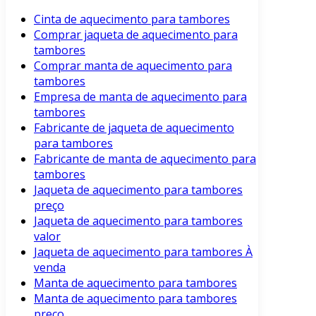
Cinta de aquecimento para tambores
Comprar jaqueta de aquecimento para
tambores
Comprar manta de aquecimento para
tambores
Empresa de manta de aquecimento para
tambores
Fabricante de jaqueta de aquecimento
para tambores
Fabricante de manta de aquecimento para
tambores
Jaqueta de aquecimento para tambores
preço
Jaqueta de aquecimento para tambores
valor
Jaqueta de aquecimento para tambores À
venda
Manta de aquecimento para tambores
Manta de aquecimento para tambores
preço