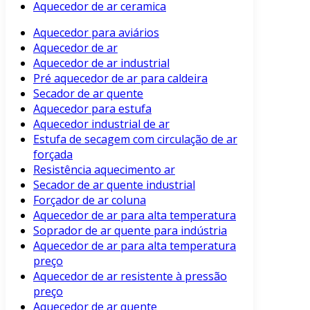
Aquecedor de ar ceramica​
Aquecedor para aviários
Aquecedor de ar
Aquecedor de ar industrial
Pré aquecedor de ar para caldeira
Secador de ar quente
Aquecedor para estufa
Aquecedor industrial de ar
Estufa de secagem com circulação de ar
forçada
Resistência aquecimento ar
Secador de ar quente industrial
Forçador de ar coluna
Aquecedor de ar para alta temperatura
Soprador de ar quente para indústria
Aquecedor de ar para alta temperatura
preço
Aquecedor de ar resistente à pressão
preço
Aquecedor de ar quente​