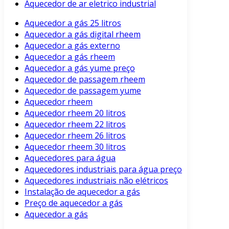
Aquecedor de ar eletrico industrial
Aquecedor a gás 25 litros
Aquecedor a gás digital rheem
Aquecedor a gás externo
Aquecedor a gás rheem
Aquecedor a gás yume preço
Aquecedor de passagem rheem
Aquecedor de passagem yume
Aquecedor rheem
Aquecedor rheem 20 litros
Aquecedor rheem 22 litros
Aquecedor rheem 26 litros
Aquecedor rheem 30 litros
Aquecedores para água
Aquecedores industriais para água preço
Aquecedores industriais não elétricos
Instalação de aquecedor a gás
Preço de aquecedor a gás
Aquecedor a gás