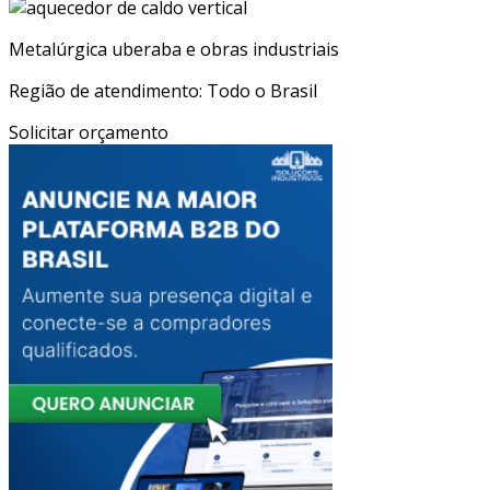
Metalúrgica uberaba e obras industriais
Região de atendimento: Todo o Brasil
Solicitar orçamento