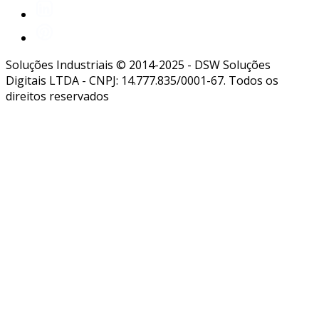
Soluções Industriais © 2014-2025 - DSW Soluções
Digitais LTDA - CNPJ: 14.777.835/0001-67. Todos os
direitos reservados