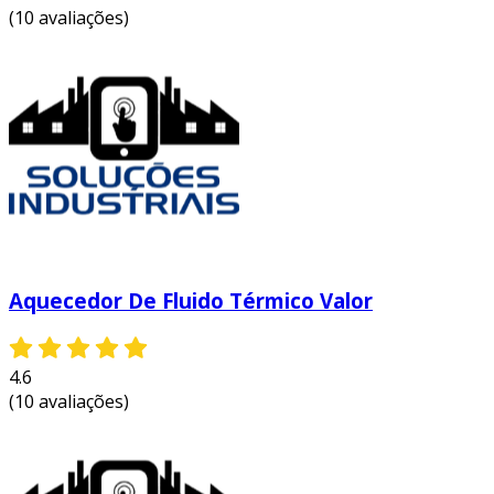
(10 avaliações)
Aquecedor De Fluido Térmico Valor
4.6
(10 avaliações)