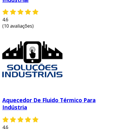
4.6
(10 avaliações)
Aquecedor De Fluido Térmico Para
Indústria
4.6