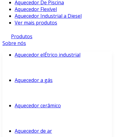
Aquecedor De Piscina
Aquecedor Flexível
Aquecedor Industrial a Diesel
Ver mais produtos
Produtos
Sobre nós
Aquecedor elÉtrico industrial
Aquecedor a gás
Aquecedor cerâmico
Aquecedor de ar