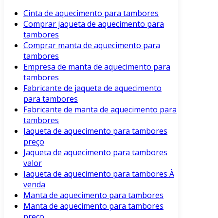
Cinta de aquecimento para tambores
Comprar jaqueta de aquecimento para
tambores
Comprar manta de aquecimento para
tambores
Empresa de manta de aquecimento para
tambores
Fabricante de jaqueta de aquecimento
para tambores
Fabricante de manta de aquecimento para
tambores
Jaqueta de aquecimento para tambores
preço
Jaqueta de aquecimento para tambores
valor
Jaqueta de aquecimento para tambores À
venda
Manta de aquecimento para tambores
Manta de aquecimento para tambores
preço