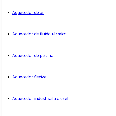
Aquecedor de ar
Aquecedor de fluído térmico
Aquecedor de piscina
Aquecedor flexível
Aquecedor industrial a diesel