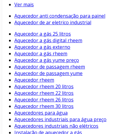
Ver mais
Aquecedor anti condensação para painel
Aquecedor de ar eletrico industrial
Aquecedor a gás 25 litros
Aquecedor a gás digital rheem
Aquecedor a gás externo
Aquecedor a gás rheem
Aquecedor a gás yume preço
Aquecedor de passagem rheem
Aquecedor de passagem yume
Aquecedor rheem
Aquecedor rheem 20 litros
Aquecedor rheem 22 litros
Aquecedor rheem 26 litros
Aquecedor rheem 30 litros
Aquecedores para água
Aquecedores industriais para água preço
Aquecedores industriais não elétricos
Instalação de aquecedor a gás