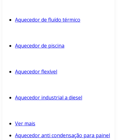
Aquecedor de fluído térmico
Aquecedor de piscina
Aquecedor flexível
Aquecedor industrial a diesel
Ver mais
Aquecedor anti condensação para painel