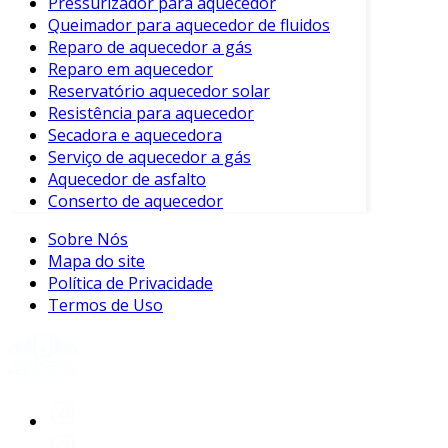
Pressurizador para aquecedor
Tratamento de Superfícies:
Aplicados
Queimador para aquecedor de fluidos
no aquecimento de fluidos durante
Reparo de aquecedor a gás
processos de revestimento.
Reparo em aquecedor
Desmineralização de Água:
Utilizados
Reservatório aquecedor solar
em sistemas de aquecimento que tratam
Resistência para aquecedor
Secadora e aquecedora
água em diversas etapas.
Serviço de aquecedor a gás
A versatilidade dos aquecedores de titânio
Aquecedor de asfalto
permite que sejam utilizados em diferentes
Conserto de aquecedor
setores, garantindo eficiência.
Sobre Nós
Considerações de Instalação
Mapa do site
Política de Privacidade
A instalação de aquecedores de titânio deve ser
Termos de Uso
realizada por profissionais capacitados. Isso
garante não apenas a segurança, mas também
a maximização da eficiência do equipamento.
Algumas considerações importantes incluem:
Avaliação do Ambiente:
Analisar as