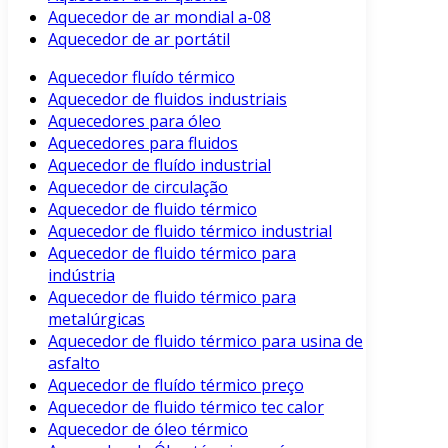
Aquecedor de ar mondial a-08​
Aquecedor de ar portátil​
Aquecedor fluído térmico
Aquecedor de fluidos industriais
Aquecedores para óleo
Aquecedores para fluidos
Aquecedor de fluído industrial
Aquecedor de circulação
Aquecedor de fluido térmico
Aquecedor de fluido térmico industrial
Aquecedor de fluido térmico para
indústria
Aquecedor de fluido térmico para
metalúrgicas
Aquecedor de fluido térmico para usina de
asfalto
Aquecedor de fluído térmico preço
Aquecedor de fluido térmico tec calor
Aquecedor de óleo térmico