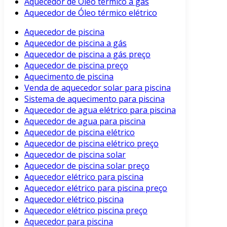
Aquecedor de Óleo térmico a gás
Aquecedor de Óleo térmico elétrico
Aquecedor de piscina
Aquecedor de piscina a gás
Aquecedor de piscina a gás preço
Aquecedor de piscina preço
Aquecimento de piscina
Venda de aquecedor solar para piscina
Sistema de aquecimento para piscina
Aquecedor de agua elétrico para piscina
Aquecedor de agua para piscina
Aquecedor de piscina elétrico
Aquecedor de piscina elétrico preço
Aquecedor de piscina solar
Aquecedor de piscina solar preço
Aquecedor elétrico para piscina
Aquecedor elétrico para piscina preço
Aquecedor elétrico piscina
Aquecedor elétrico piscina preço
Aquecedor para piscina