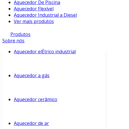
Aquecedor De Piscina
Aquecedor Flexível
Aquecedor Industrial a Diesel
Ver mais produtos
Produtos
Sobre nós
Aquecedor elÉtrico industrial
Aquecedor a gás
Aquecedor cerâmico
Aquecedor de ar