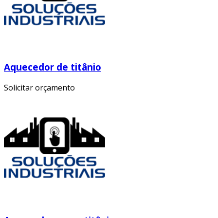
Aquecedor de titânio
Solicitar orçamento