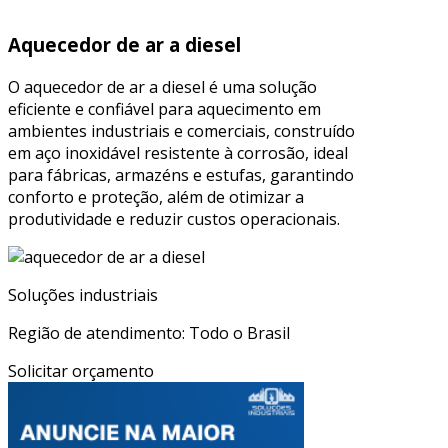
Aquecedor de ar a diesel​
O aquecedor de ar a diesel é uma solução
eficiente e confiável para aquecimento em
ambientes industriais e comerciais, construído
em aço inoxidável resistente à corrosão, ideal
para fábricas, armazéns e estufas, garantindo
conforto e proteção, além de otimizar a
produtividade e reduzir custos operacionais.
Soluções industriais
Região de atendimento: Todo o Brasil
Solicitar orçamento