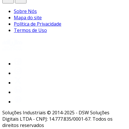
comerciais, onde a
necessidade de
aquecimento eficiente
e confiável é
Sobre Nós
fundamental.
Mapa do site
Política de Privacidade
em
fábricas e armazéns
, eles garantem um
Termos de Uso
clima controlado que protege tanto os
trabalhadores quanto os produtos sensíveis às
variações de temperatura.
em
setores de construção
, são essenciais
para manter o conforto em locais temporários
e acelerar processos que dependem de calor
constante.
além disso, em
estufas
agrícolas, esses
aquecedores asseguram um ambiente propício
para o cultivo durante os dias frios,
Soluções Industriais © 2014-2025 - DSW Soluções
maximizando a produção e a qualidade das
Digitais LTDA - CNPJ: 14.777.835/0001-67. Todos os
culturas.
direitos reservados