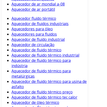
Aquecedor de ar mondial a-08​
Aquecedor de ar portátil​
Aquecedor fluído térmico
Aquecedor de fluidos industriais
Aquecedores para óleo
Aquecedores para fluidos
Aquecedor de fluído industrial
Aquecedor de circulação
Aquecedor de fluido térmico
Aquecedor de fluido térmico industrial
Aquecedor de fluido térmico para
indústria
Aquecedor de fluido térmico para
metalúrgicas
Aquecedor de fluido térmico para usina de
asfalto
Aquecedor de fluído térmico preço
Aquecedor de fluido térmico tec calor
Aquecedor de óleo térmico