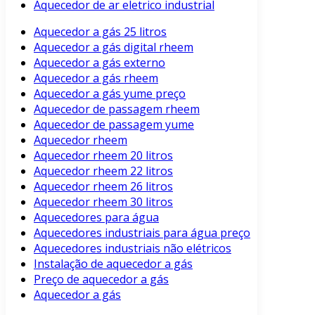
Aquecedor de ar eletrico industrial
Aquecedor a gás 25 litros
Aquecedor a gás digital rheem
Aquecedor a gás externo
Aquecedor a gás rheem
Aquecedor a gás yume preço
Aquecedor de passagem rheem
Aquecedor de passagem yume
Aquecedor rheem
Aquecedor rheem 20 litros
Aquecedor rheem 22 litros
Aquecedor rheem 26 litros
Aquecedor rheem 30 litros
Aquecedores para água
Aquecedores industriais para água preço
Aquecedores industriais não elétricos
Instalação de aquecedor a gás
Preço de aquecedor a gás
Aquecedor a gás