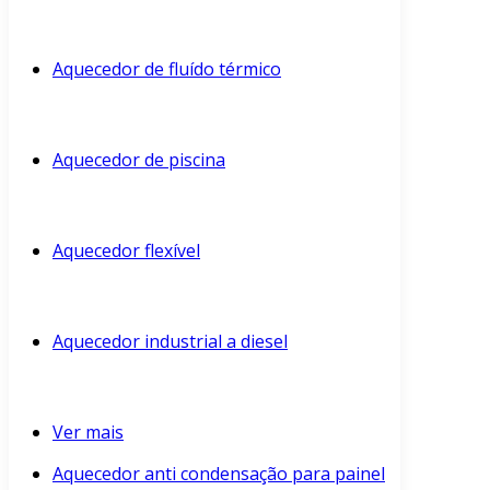
Aquecedor de fluído térmico
Aquecedor de piscina
Aquecedor flexível
Aquecedor industrial a diesel
Ver mais
Aquecedor anti condensação para painel