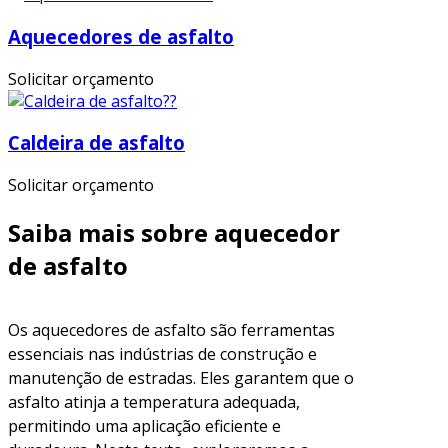
Aquecedores de asfalto
Solicitar orçamento
Caldeira de asfalto
Solicitar orçamento
Saiba mais sobre aquecedor
de asfalto
Os aquecedores de asfalto são ferramentas
essenciais nas indústrias de construção e
manutenção de estradas. Eles garantem que o
asfalto atinja a temperatura adequada,
permitindo uma aplicação eficiente e