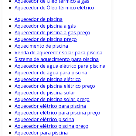
Aquecedor de Óleo térmico a gás
Aquecedor de Óleo térmico elétrico
Aquecedor de piscina
Aquecedor de piscina a gás
Aquecedor de piscina a gás preço
Aquecedor de piscina preço
Aquecimento de piscina
Venda de aquecedor solar para piscina
Sistema de aquecimento para piscina
Aquecedor de agua elétrico para piscina
Aquecedor de agua para piscina
Aquecedor de piscina elétrico
Aquecedor de piscina elétrico preço
Aquecedor de piscina solar
Aquecedor de piscina solar preço
Aquecedor elétrico para piscina
Aquecedor elétrico para piscina preço
Aquecedor elétrico piscina
Aquecedor elétrico piscina preço
Aquecedor para piscina