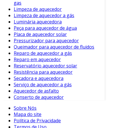
crucial para a eficácia das operações. Aqui estão
gas
alguns fatores a considerar:
Limpeza de aquecedor
Limpeza de aquecedor a gás
Tipo de Equipamento
: Existem
Luminária aquecedora
aquecedores elétricos e a gás. Os elétricos
Peça para aquecedor de água
são mais silenciosos e exigem menos
Placa de aquecedor solar
manutenção, enquanto os a gás oferecem
Pressurizador para aquecedor
maior mobilidade.
Queimador para aquecedor de fluidos
Reparo de aquecedor a gás
Capacidade
: Avalie a quantidade de
Reparo em aquecedor
asfalto que será utilizada. Equipamentos
Reservatório aquecedor solar
com maior capacidade são ideais para
Resistência para aquecedor
projetos de grande porte.
Secadora e aquecedora
Serviço de aquecedor a gás
Portabilidade
: Se as obras ocorrerem em
Aquecedor de asfalto
locais variados, um aquecedor portátil
Conserto de aquecedor
pode ser mais vantajoso.
Sobre Nós
Temperatura Máxima
: Verifique a
Mapa do site
temperatura máxima que o aquecedor
Política de Privacidade
pode alcançar, garantindo que atenda às
Termos de Uso