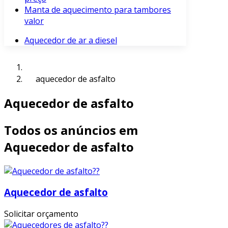
Manta de aquecimento para tambores
valor
Aquecedor de ar a diesel​
aquecedor de asfalto
Aquecedor de asfalto
Todos os anúncios em
Aquecedor de asfalto
Aquecedor de asfalto
Solicitar orçamento