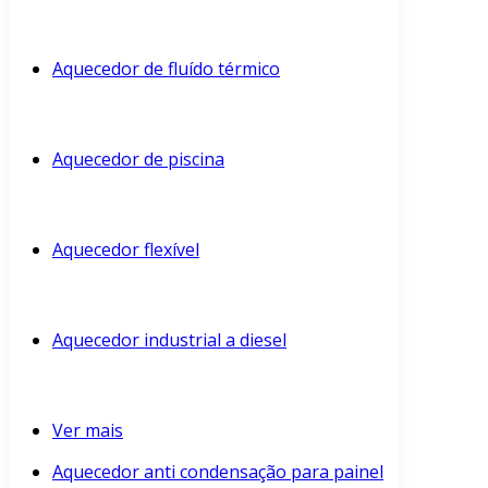
Aquecedor de fluído térmico
Aquecedor de piscina
Aquecedor flexível
Aquecedor industrial a diesel
Ver mais
Aquecedor anti condensação para painel