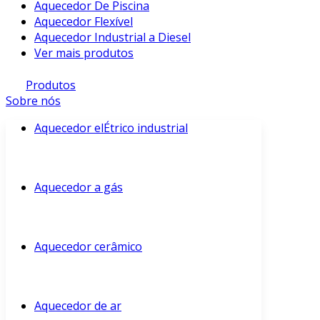
Aquecedor De Piscina
Aquecedor Flexível
Aquecedor Industrial a Diesel
Ver mais produtos
Produtos
Sobre nós
Aquecedor elÉtrico industrial
Aquecedor a gás
Aquecedor cerâmico
Aquecedor de ar