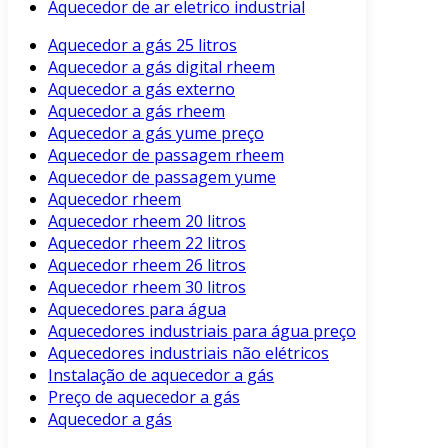
Aquecedor de ar eletrico industrial
Aquecedor a gás 25 litros
Aquecedor a gás digital rheem
Aquecedor a gás externo
Aquecedor a gás rheem
Aquecedor a gás yume preço
Aquecedor de passagem rheem
Aquecedor de passagem yume
Aquecedor rheem
Aquecedor rheem 20 litros
Aquecedor rheem 22 litros
Aquecedor rheem 26 litros
Aquecedor rheem 30 litros
Aquecedores para água
Aquecedores industriais para água preço
Aquecedores industriais não elétricos
Instalação de aquecedor a gás
Preço de aquecedor a gás
Aquecedor a gás