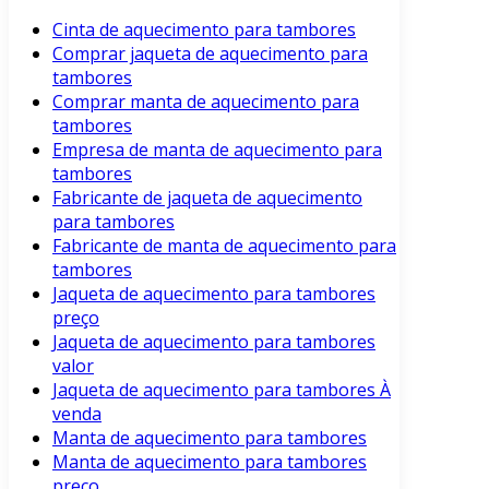
Cinta de aquecimento para tambores
Comprar jaqueta de aquecimento para
tambores
Comprar manta de aquecimento para
tambores
Empresa de manta de aquecimento para
tambores
Fabricante de jaqueta de aquecimento
para tambores
Fabricante de manta de aquecimento para
tambores
Jaqueta de aquecimento para tambores
preço
Jaqueta de aquecimento para tambores
valor
Jaqueta de aquecimento para tambores À
venda
Manta de aquecimento para tambores
Manta de aquecimento para tambores
preço