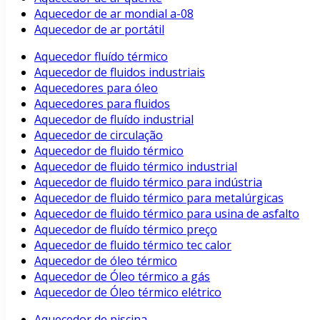
Aquecedor de ar mondial a-08​
Aquecedor de ar portátil​
Aquecedor fluído térmico
Aquecedor de fluidos industriais
Aquecedores para óleo
Aquecedores para fluidos
Aquecedor de fluído industrial
Aquecedor de circulação
Aquecedor de fluido térmico
Aquecedor de fluido térmico industrial
Aquecedor de fluido térmico para indústria
Aquecedor de fluido térmico para metalúrgicas
Aquecedor de fluido térmico para usina de asfalto
Aquecedor de fluído térmico preço
Aquecedor de fluido térmico tec calor
Aquecedor de óleo térmico
Aquecedor de Óleo térmico a gás
Aquecedor de Óleo térmico elétrico
Aquecedor de piscina