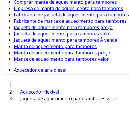
Comprar manta de aquecimento para tambores
Empresa de manta de aquecimento para tambores
Fabricante de jaqueta de aquecimento para tambores
Fabricante de manta de aquecimento para tambores
Jaqueta de aquecimento para tambores preço
Jaqueta de aquecimento para tambores valor
Jaqueta de aquecimento para tambores À venda
Manta de aquecimento para tambores
Manta de aquecimento para tambores preço
Manta de aquecimento para tambores valor
Aquecedor de ar a diesel​
Aquecedor flexível
Jaqueta de aquecimento para tambores valor