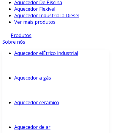
Aquecedor De Piscina
Aquecedor Flexível
Aquecedor Industrial a Diesel
Ver mais produtos
Produtos
Sobre nós
Aquecedor elÉtrico industrial
Aquecedor a gás
Aquecedor cerâmico
Aquecedor de ar