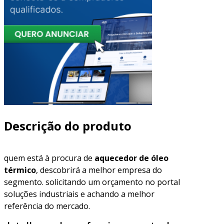
Descrição do produto
quem está à procura de
aquecedor de óleo
térmico
, descobrirá a melhor empresa do
segmento. solicitando um orçamento no portal
soluções industriais e achando a melhor
referência do mercado.