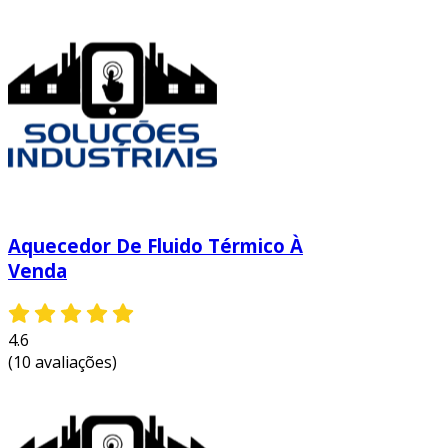
Aquecedor De Fluido Térmico À
Venda
4.6
(10 avaliações)