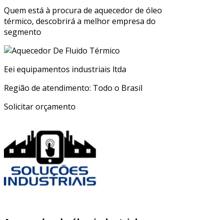
Quem está à procura de aquecedor de óleo
térmico, descobrirá a melhor empresa do
segmento
Eei equipamentos industriais ltda
Região de atendimento: Todo o Brasil
Solicitar orçamento