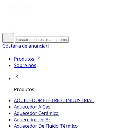
Gostaria de anunciar?
Produtos
Sobre nós
Produtos
AQUECEDOR ELÉTRICO INDUSTRIAL
Aquecedor A Gás
Aquecedor Cerâmico
Aquecedor De Ar
Aquecedor De Fluído Térmico