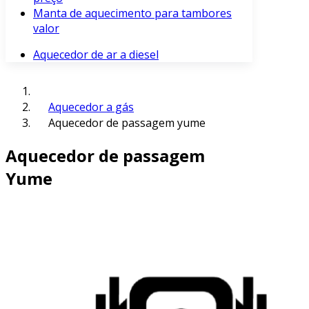
Manta de aquecimento para tambores
valor
Aquecedor de ar a diesel​
Aquecedor a gás
Aquecedor de passagem yume
Aquecedor de passagem
Yume