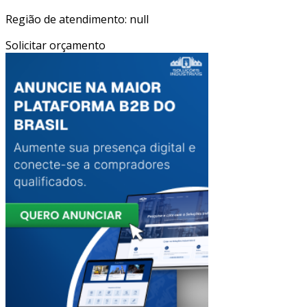
Região de atendimento: null
Solicitar orçamento