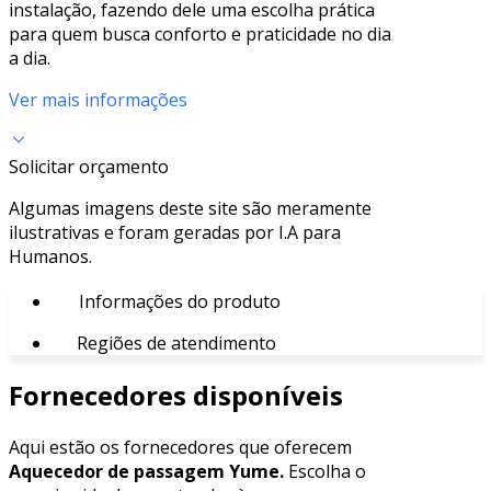
instalação, fazendo dele uma escolha prática
para quem busca conforto e praticidade no dia
a dia.
Ver mais informações
Solicitar orçamento
Algumas imagens deste site são meramente
ilustrativas e foram geradas por I.A para
Humanos.
Informações do produto
Regiões de atendimento
Fornecedores disponíveis
Aqui estão os fornecedores que oferecem
Aquecedor de passagem Yume.
Escolha o