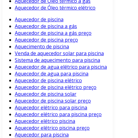
Aquecedor de Óleo térmico a gás
Aquecedor de Óleo térmico elétrico
Aquecedor de piscina
Aquecedor de piscina a gás
Aquecedor de piscina a gás preço
Aquecedor de piscina preço
Aquecimento de piscina
Venda de aquecedor solar para piscina
Sistema de aquecimento para piscina
Aquecedor de agua elétrico para piscina
Aquecedor de agua para piscina
Aquecedor de piscina elétrico
Aquecedor de piscina elétrico preço
Aquecedor de piscina solar
Aquecedor de piscina solar preço
Aquecedor elétrico para piscina
Aquecedor elétrico para piscina preço
Aquecedor elétrico piscina
Aquecedor elétrico piscina preço
Aquecedor para piscina