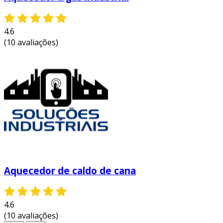
4.6
(10 avaliações)
Aquecedor de caldo de cana
4.6
(10 avaliações)