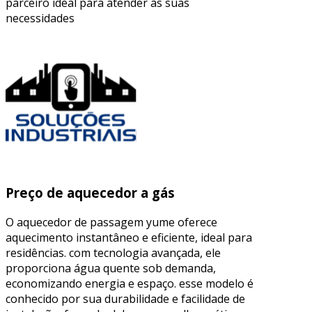
parceiro ideal para atender às suas
necessidades
Preço de aquecedor a gás
O aquecedor de passagem yume oferece
aquecimento instantâneo e eficiente, ideal para
residências. com tecnologia avançada, ele
proporciona água quente sob demanda,
economizando energia e espaço. esse modelo é
conhecido por sua durabilidade e facilidade de