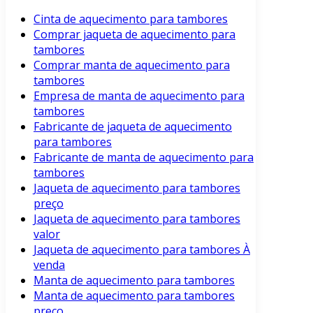
Cinta de aquecimento para tambores
Comprar jaqueta de aquecimento para
tambores
Comprar manta de aquecimento para
tambores
Empresa de manta de aquecimento para
tambores
Fabricante de jaqueta de aquecimento
para tambores
Fabricante de manta de aquecimento para
tambores
Jaqueta de aquecimento para tambores
preço
Jaqueta de aquecimento para tambores
valor
Jaqueta de aquecimento para tambores À
venda
Manta de aquecimento para tambores
Manta de aquecimento para tambores
preço