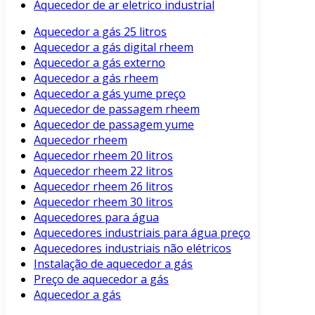
Aquecedor de ar eletrico industrial
Aquecedor a gás 25 litros
Aquecedor a gás digital rheem
Aquecedor a gás externo
Aquecedor a gás rheem
Aquecedor a gás yume preço
Aquecedor de passagem rheem
Aquecedor de passagem yume
Aquecedor rheem
Aquecedor rheem 20 litros
Aquecedor rheem 22 litros
Aquecedor rheem 26 litros
Aquecedor rheem 30 litros
Aquecedores para água
Aquecedores industriais para água preço
Aquecedores industriais não elétricos
Instalação de aquecedor a gás
Preço de aquecedor a gás
Aquecedor a gás