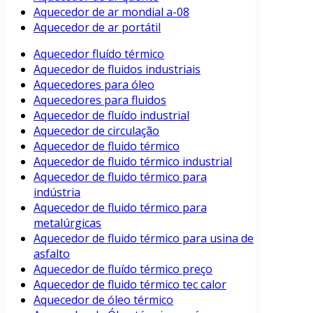
Aquecedor de ar mondial a-08​
Aquecedor de ar portátil​
Aquecedor fluído térmico
Aquecedor de fluidos industriais
Aquecedores para óleo
Aquecedores para fluidos
Aquecedor de fluído industrial
Aquecedor de circulação
Aquecedor de fluido térmico
Aquecedor de fluido térmico industrial
Aquecedor de fluido térmico para
indústria
Aquecedor de fluido térmico para
metalúrgicas
Aquecedor de fluido térmico para usina de
asfalto
Aquecedor de fluído térmico preço
Aquecedor de fluido térmico tec calor
Aquecedor de óleo térmico